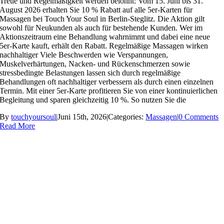
Treue und Regelmäßigkeit werden belohnt: Vom 15. Juni bis 31.
August 2026 erhalten Sie 10 % Rabatt auf alle 5er-Karten für
Massagen bei Touch Your Soul in Berlin-Steglitz. Die Aktion gilt
sowohl für Neukunden als auch für bestehende Kunden. Wer im
Aktionszeitraum eine Behandlung wahrnimmt und dabei eine neue
5er-Karte kauft, erhält den Rabatt. Regelmäßige Massagen wirken
nachhaltiger Viele Beschwerden wie Verspannungen,
Muskelverhärtungen, Nacken- und Rückenschmerzen sowie
stressbedingte Belastungen lassen sich durch regelmäßige
Behandlungen oft nachhaltiger verbessern als durch einen einzelnen
Termin. Mit einer 5er-Karte profitieren Sie von einer kontinuierlichen
Begleitung und sparen gleichzeitig 10 %. So nutzen Sie die
By
touchyoursoul
|
Juni 15th, 2026
|
Categories:
Massagen
|
0 Comments
Read More