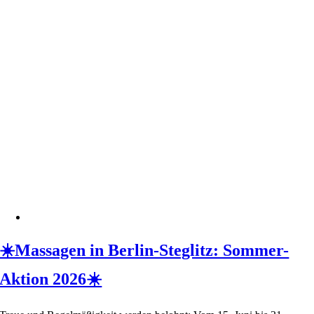
☀️Massagen in Berlin-Steglitz: Sommer-
Aktion 2026☀️